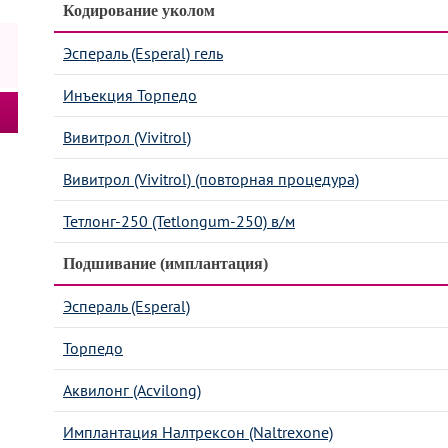
Кодирование уколом
Эспераль (Esperal) гель
Инъекция Торпедо
Вивитрол (Vivitrol)
Вивитрол (Vivitrol) (повторная процедура)
Тетлонг-250 (Tetlongum-250) в/м
Подшивание (имплантация)
Эспераль (Esperal)
Торпедо
Аквилонг (Acvilong)
Имплантация Налтрексон (Naltrexone)