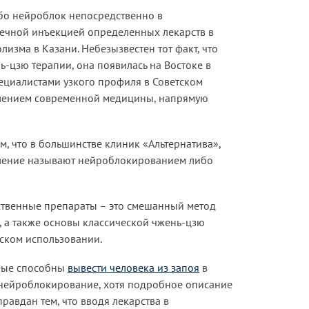
ибо нейроблок непосредственно в
чечной инъекцией определенных лекарств в
лизма в Казани. Небезызвестен тот факт, что
цзю терапии, она появилась на Востоке в
пециалистами узкого профиля в Советском
влением современной медицины, напрямую
м, что в большинстве клиник «Альтернатива»,
вление называют нейроблокированием либо
рственные препараты – это смешанный метод
, а также основы классической чжень-цзю
еском использовании.
орые способны
вывести человека из запоя
в
 нейроблокирование, хотя подробное описание
равдан тем, что вводя лекарства в