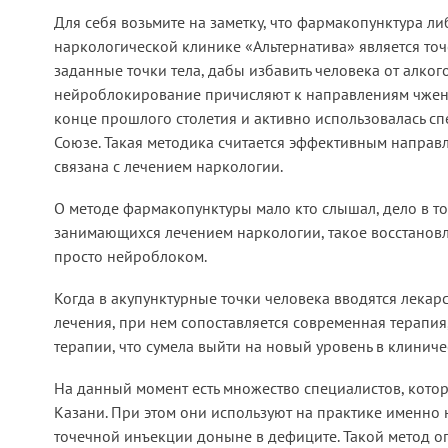
Для себя возьмите на заметку, что фармакопунктура л
наркологической клинике «Альтернатива» является то
заданные точки тела, дабы избавить человека от алкого
нейроблокирование причисляют к направлениям чжень-
конце прошлого столетия и активно использовалась с
Союзе. Такая методика считается эффективным напра
связана с лечением наркологии.
О методе фармакопунктуры мало кто слышал, дело в то
занимающихся лечением наркологии, такое восстано
просто нейроблоком.
Когда в акупунктурные точки человека вводятся лека
лечения, при нем сопоставляется современная терапия
терапии, что сумела выйти на новый уровень в клинич
На данный момент есть множество специалистов, кот
Казани. При этом они используют на практике именно
точечной инъекции доныне в дефиците. Такой метод оп