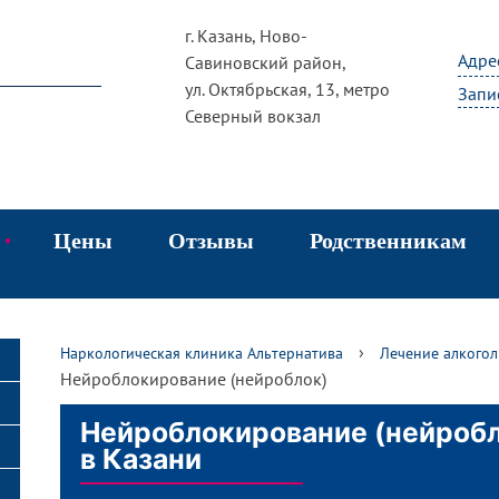
г. Казань, Ново-
Адре
Савиновский район,
ул. Октябрьская, 13, метро
Запи
Северный вокзал
Цены
Отзывы
Родственникам
чение алкоголизма
›
Наркологическая клиника Альтернатива
Лечение алкого
каты
вод из запоя
Нейроблокирование (нейроблок)
дирование от алкоголизма
Нейроблокирование (нейроб
в Казани
чение наркомании