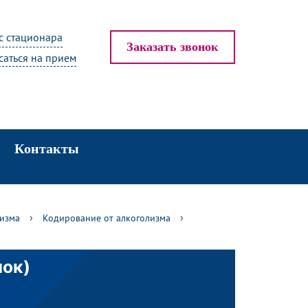
с стационара
Заказать звонок
саться на прием
Контакты
›
›
лизма
Кодирование от алкоголизма
лок)