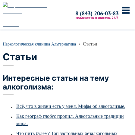
Главная
8 (843) 206-03-83
круглосуточно и анонимно, 24/7
О клинике
Акции и скидки
Лицензии и сертификаты
›
Статьи
Наркологическая клиника Альтернатива
Наши врачи
Статьи
Фотогалерея
Видео
Новости
Интересные статьи на тему
СМИ о нас
алкоголизма:
Услуги
Всё, что в жизни есть у меня. Мифы об алкоголизме.
Лечение алкоголизма
Вывод из запоя
Как географ глобус пропил. Алкогольные традиции
мира.
Кодирование от алкоголизма
Лечение наркомании
Что пить будем? Топ застольных безалкогольных