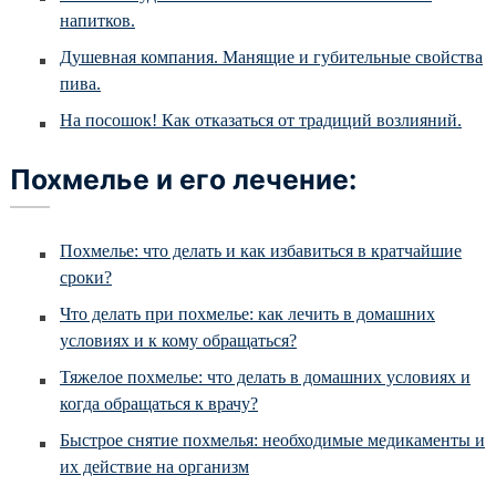
Лечение игромании
напитков.
Отделение психиатрии
Душевная компания. Манящие и губительные свойства
Отделение психотерапии
пива.
На посошок! Как отказаться от традиций возлияний.
Цены
Похмелье и его лечение:
Отзывы
Родственникам
Похмелье: что делать и как избавиться в кратчайшие
Контакты
сроки?
Что делать при похмелье: как лечить в домашних
условиях и к кому обращаться?
Тяжелое похмелье: что делать в домашних условиях и
когда обращаться к врачу?
Быстрое снятие похмелья: необходимые медикаменты и
их действие на организм