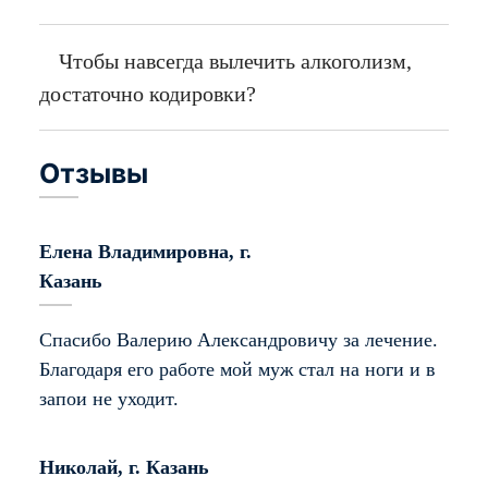
индивидуальный подход к каждому
пациенту;
Чтобы навсегда вылечить алкоголизм,
достаточно кодировки?
диагностика состояния;
медикаментозное и психологическое
лечение (устранение не только симптомов
Отзывы
но и причин зависимости);
используем современное оборудование и
Елена Владимировна, г.
5
медицинские препараты;
Казань
нет риска критического ухудшения
состояния из-за неправильно
Спасибо Валерию Александровичу за лечение.
подобранных лекарств;
Благодаря его работе мой муж стал на ноги и в
запои не уходит.
больному оказывается помощь
безотлагательно, при этом врач постоянно
отслеживает жизненные показатели и
Николай, г. Казань
5