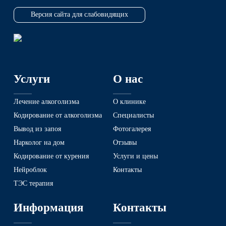
вы ищите проверенную клинику с разумными
ценами и профессиональными докторами?
Версия сайта для слабовидящих
Наркологический центр «Альтернатива» —
именно то место, куда стоит обратиться, чтобы
получить качественную и оперативную
помощь! Звоните по телефону
8 (843) 206-03-83
или оставляйте заявку на сайте, мы работаем
круглосуточно 24/7!
Услуги
О нас
Лечение алкоголизма
О клинике
Кодирование от алкоголизма
Специалисты
Вывод из запоя
Фотогалерея
Нарколог на дом
Отзывы
Кодирование от курения
Услуги и цены
Нейроблок
Контакты
ТЭС терапия
Информация
Контакты