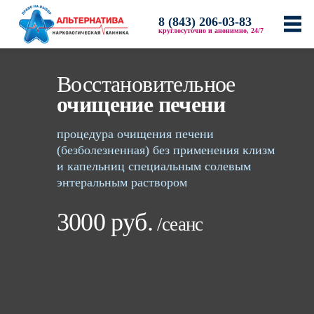
8 (843) 206-03-83
Главная
круглосуточно и анонимно, 24/7
О клинике
Восстановительное
Акции и скидки
Лицензии и сертификаты
очищение печени
Наши врачи
процедура очищения печени
Фотогалерея
(безболезненная) без применения клизм
Видео
и капельниц специальным солевым
Новости
энтеральным раствором
СМИ о нас
3000 руб.
/сеанс
Услуги
Лечение алкоголизма
Вывод из запоя
Кодирование от алкоголизма
Лечение наркомании