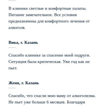
эмоциональное состояние;
В клинике светлые и комфортные палаты.
можно быть уверенными, что пациент
Питание замечательное. Все условия
находится под бдительным надзором
предназначены для комфортного лечения от
медицинского персонала;
алкоголя.
100% анонимное лечение, без постановки
на учет в наркологический диспансер, мы
Вика, г. Казань
не передаем данные пациентов третьим
5
лицам;
Спасибо клинике за спасение моей подруги.
есть возможность убедить зависимого
Ситуация была критическая. Уже год как не
пройти полный курс реабилитации
пьет.
(услуга принудительного лечения —
интервенция).
Женя, г. Казань
5
Наша задача
– не просто купировать
абстинентный сидром и стабилизировать
Спасибо, что спасли мою маму от алкоголизма.
состояние пациента, а побороть болезнь на всех
Не пьет уже больше 6 месяцев. Благодаря