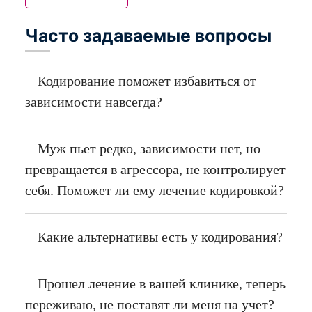
Часто задаваемые вопросы
Типичной позицией любого, кто страдает от
наркозависимости, является «как только захочу
– обязательно брошу». Но на практике таких
Кодирование поможет избавиться от
людей единицы, но даже им не справиться без
зависимости навсегда?
полноценной реабилитации, а десятки тысяч
других нуждаются в квалифицированной
Муж пьет редко, зависимости нет, но
помощи с самого начала. Частный
наркологический центр для наркоманов и
превращается в агрессора, не контролирует
алкоголиков «Альтернатива» создан для того,
себя. Поможет ли ему лечение кодировкой?
чтобы оказывать анонимную помощь всем, кто
пристрастился к алкоголю или наркотическим
Какие альтернативы есть у кодирования?
веществам. Вместо попыток самостоятельного
лечения, лучше позвонить в круглосуточную
наркологию, поскольку в таком случае вы
Прошел лечение в вашей клинике, теперь
получаете:
переживаю, не поставят ли меня на учет?