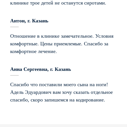
уровнях, включая психоэмоциональный. Такой
клинике трое детей не останутся сиротами.
подход медикаментозного лечения в сочетании
с персонально составленными программами
Антон, г. Казань
5
позволяет нам гарантировать высокую
эффективность терапии и помогать даже тем,
Отношение в клинике замечательное. Условия
кто употребляет наркотики длительный период
комфортные. Цены приемлемые. Спасибо за
времени. Если по каким-либо причинам нет
комфортное лечение.
возможности записаться на прием или
требуется срочная наркологическая помощь, мы
Анна Сергеевна, г. Казань
предлагаем услугу круглосуточного вызова
5
врача-нарколога на дом.
Спасибо что поставили моего сына на ноги!
Адель Эдуардович вам хочу сказать отдельное
Почему выбирают нас
спасибо, скоро запишемся на кодирование.
Вылечиться от алкоголизма и наркомании