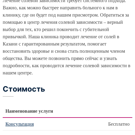
Лечение солевой зависимости требует системного подхода.
Лечение игромании
Важно, как можно быстрее направить больного к нам в
Отделение психиатрии
клинику, где он будет под нашим присмотром. Обратиться за
Отделение психотерапии
помощью в центр лечения солевой зависимости – верный
выбор для тех, кто решил покончить с губительной
Цены
привычкой. Наша клиника проводит лечение от солей в
Казани с гарантированным результатом, помогает
Отзывы
восстановить здоровье и снова стать полноценным членом
общества. Вы можете позвонить прямо сейчас и узнать
Родственникам
подробности, как проводится лечение солевой зависимости в
нашем центре.
Контакты
Стоимость
Наименование услуги
Консультация
Бесплатно