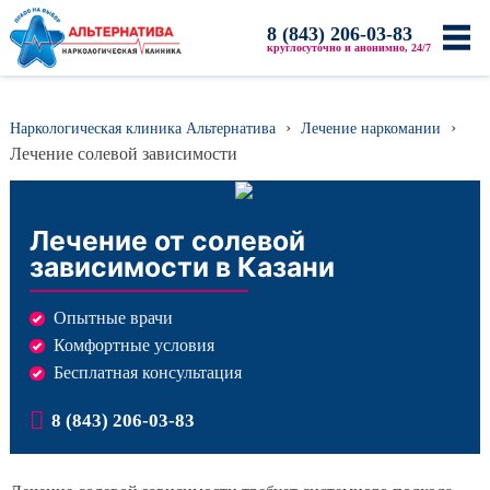
8 (843) 206-03-83
Главная
круглосуточно и анонимно, 24/7
О клинике
Акции и скидки
›
›
Наркологическая клиника Альтернатива
Лечение наркомании
Лицензии и сертификаты
Лечение солевой зависимости
Наши врачи
Фотогалерея
Лечение от солевой
Видео
зависимости в Казани
Новости
СМИ о нас
Опытные врачи
Комфортные условия
Услуги
Бесплатная консультация
Лечение алкоголизма
Вывод из запоя
8 (843) 206-03-83
Кодирование от алкоголизма
Лечение наркомании