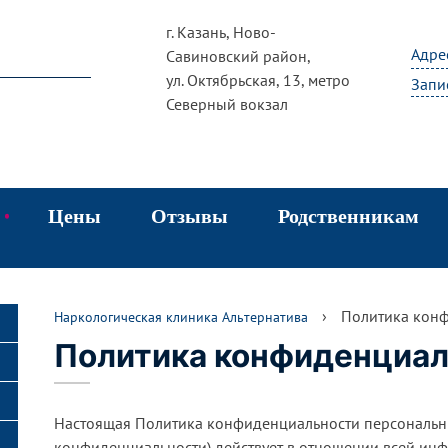
г. Казань, Ново-
Адре
Савиновский район,
ул. Октябрьская, 13, метро
Запи
Северный вокзал
Цены
Отзывы
Родственникам
чение алкоголизма
›
Политика кон
Наркологическая клиника Альтернатива
каты
вод из запоя
Политика конфиденциа
дирование от алкоголизма
чение наркомании
Настоящая Политика конфиденциальности персональн
конфиденциальности) действует в отношении всей инф