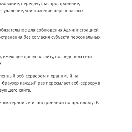
ьзование, передачу (распространение,
е, удаление, уничтожение персональных
 обязательное для соблюдения Администрацией
остранения без согласия субъекта персональных
о, имеющее доступ к сайту, посредством сети
й.
авленный веб-сервером и хранимый на
б-браузер каждый раз пересылает веб-серверу в
вующего сайта.
омпьютерной сети, построенной по протоколу IP.