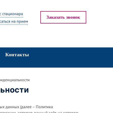
с стационара
Заказать звонок
саться на прием
Контакты
фиденциальности
льности
ых данных (далее – Политика
ормации, которую данный сайт, на котором